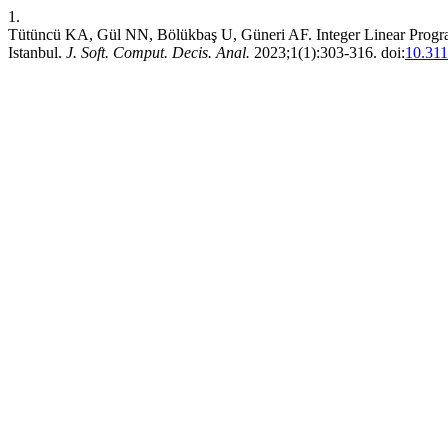
1.
Tütüncü KA, Gül NN, Bölükbaş U, Güneri AF. Integer Linear Progra
Istanbul.
J. Soft. Comput. Decis. Anal.
2023;1(1):303-316. doi:
10.31